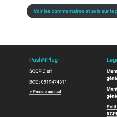
Voir les commentaires et avis sur le 
PushNPlug
Leg
SCOPIC srl
Ment
géné
BCE : 0819474311
Ment
Prendre contact
génér
Polit
RGP