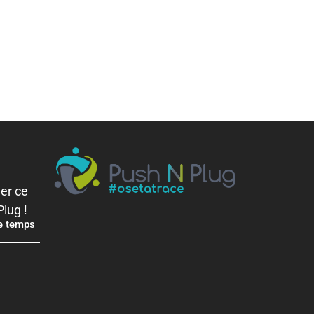
er ce
lug !
de temps