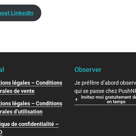
post LinkedIn
al
Observer
ions légales – Conditions
Je préfère d’abord observ
rales de vente
qui se passe chez PushNP
Invitez-moi gratuitement 
en temps
ions légales – Conditions
ales d’utilisation
ique de confidentialité –
D