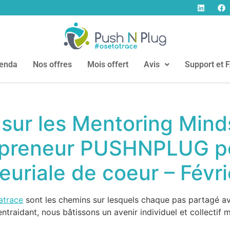
enda
Nos offres
Mois offert
Avis
Support et 
sur les Mentoring Minds
opreneur PUSHNPLUG po
euriale de coeur – Févr
atrace
sont les chemins sur lesquels chaque pas partagé a
ntraidant, nous bâtissons un avenir individuel et collectif 