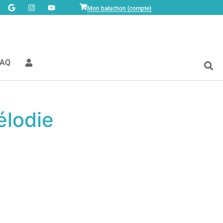
Mon baluchon (compte)
FAQ
élodie