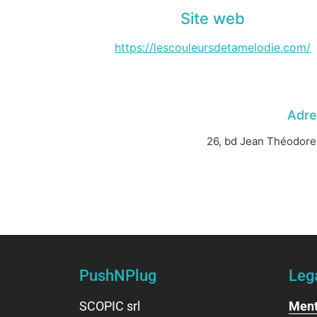
Site web
https://lescouleursdetamelodie.com/
Adre
26, bd Jean Théodore
PushNPlug
Leg
SCOPIC srl
Ment