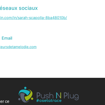
éseaux sociaux
din.com/in/sarah-scapolla-8ba48010b/
Email
leursdetamelodie.com
er ce