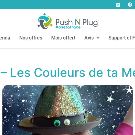
enda
Nos offres
Mois offert
Avis
Support et 
 Les Couleurs de ta M